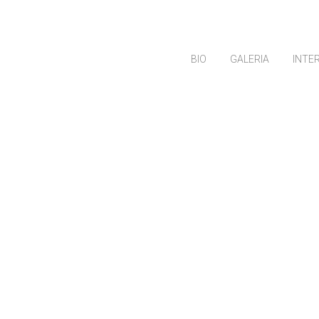
BIO
GALERIA
INTE
Sumi-e
Mancha
gestua
Laborato