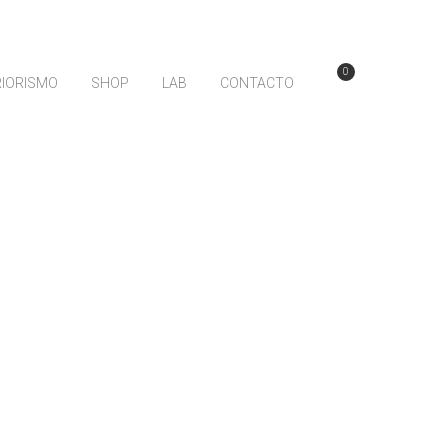
0
RIORISMO
SHOP
LAB
CONTACTO
 LAB / SOLTAR
, color &
lidad.
rio de Sumi-e, pintura japonesa & su filosofía
«SOLTAR