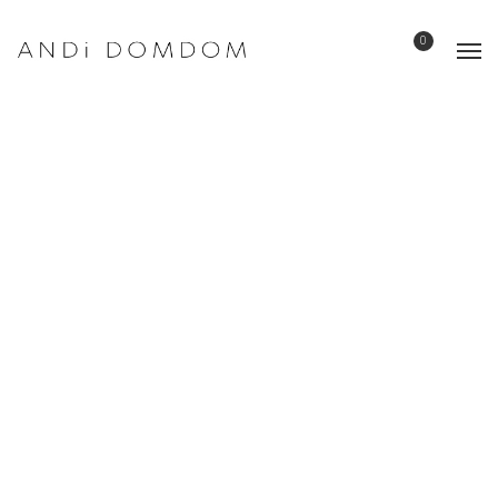
0
All
Caligrafia
Collage
Pintura
Sumi-e Contemporáneo
· Del papel a la tela ·
· Calendario 2026 ·
· Donde duermen los caballos ·
· Sobre lo que dice un sobre ·
· Donde duermen los caballos ·
Proyección & Conferencia
· Donde duermen los caballos ·