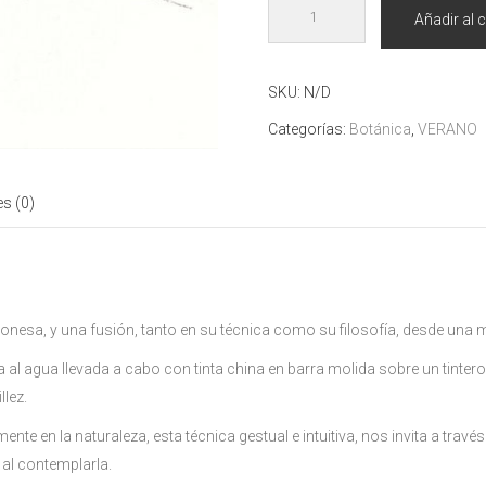
Las
Añadir al c
montañas
del
pueblo
SKU:
N/D
cantidad
Categorías:
Botánica
,
VERANO
s (0)
japonesa, y una fusión, tanto en su técnica como su filosofía, desde un
 al agua llevada a cabo con tinta china en barra molida sobre un tintero 
llez.
te en la naturaleza, esta técnica gestual e intuitiva, nos invita a travé
 al contemplarla.