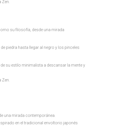
a Zen.
a como su filosofía, desde una mirada
de piedra hasta llegar al negro y los pinceles
s de su estilo minimalista a descansar la mente y
a Zen.
desde una mirada contemporánea.
spirado en el tradicional envoltorio japonés