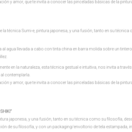
ón y amor, que te invita a conocer las pinceladas básicas de la pintur
e la técnica Sumi-e, pintura japonesa, y una fusión, tanto en su técnic
 al agua llevada a cabo con tinta china en barra molida sobre un tintero 
llez.
te en la naturaleza, esta técnica gestual e intuitiva, nos invita a travé
 al contemplarla.
ón y amor, que te invita a conocer las pinceladas básicas de la pintur
OSHIKI”
 pintura japonesa, y una fusión, tanto en su técnica como su filosofía, 
ión de su filosofía, y con un packaging/envoltorio de tela estampada, in