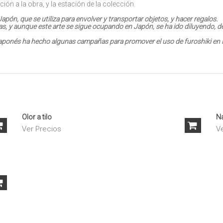
ción a la obra, y la estación de la colección.
Japón, que se utiliza para envolver y transportar objetos, y hacer regalos.
as, y aunque este arte se sigue ocupando en Japón, se ha ido diluyendo, d
aponés ha hecho algunas campañas para promover el uso de furoshiki en la 
Olor a tilo
Na
Ver Precios
V