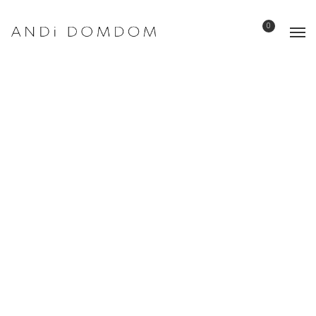
0
· Ramas ·
Ver Precios
Tamaño
Tipos